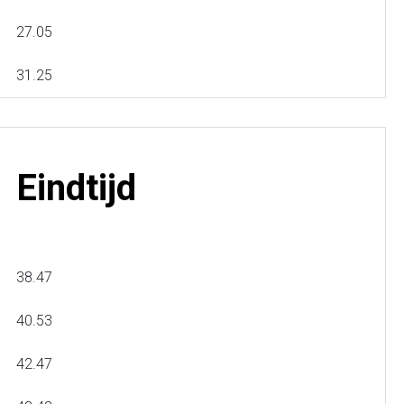
27.05
31.25
Eindtijd
38.47
40.53
42.47