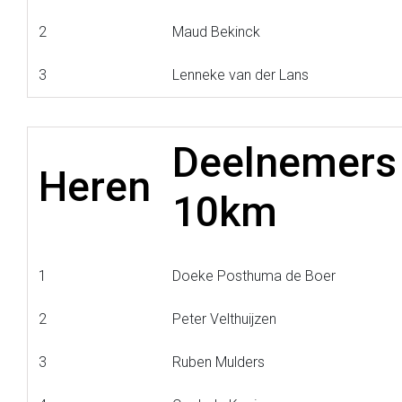
2
Maud Bekinck
3
Lenneke van der Lans
Deelnemers
Heren
10km
1
Doeke Posthuma de Boer
2
Peter Velthuijzen
3
Ruben Mulders