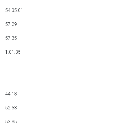
54.35.01
57.29
57.35
1.01.35
44.18
52.53
53.35