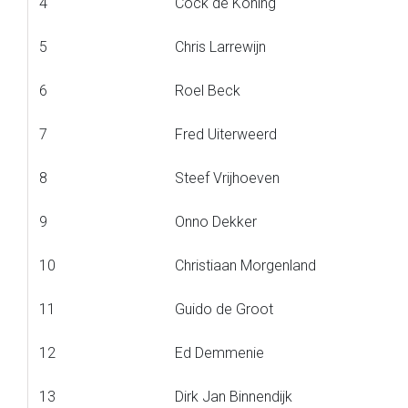
4
Cock de Koning
5
Chris Larrewijn
6
Roel Beck
7
Fred Uiterweerd
8
Steef Vrijhoeven
9
Onno Dekker
10
Christiaan Morgenland
11
Guido de Groot
12
Ed Demmenie
13
Dirk Jan Binnendijk