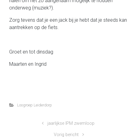
halen om het zo aangenaam mogelijk te houden
onderweg (muziek?).
Zorg tevens dat je een jack bij je hebt dat je steeds kan
aantrekken op de fiets.
Groet en tot dinsdag
Maarten en Ingrid
Loogroep Leiderdorp
jaarlijkse IPM zwemloop
Vorig bericht