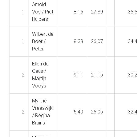
Arnold
1
Vos / Piet
8.16
27.39
35.
Huibers
Wilbert de
1
Boer /
8.38
26.07
34.
Peter
Ellen de
Geus /
2
9.11
21.15
30.
Martijn
Vooys
Myrthe
Vreeswijk
2
6.40
26.05
32.
/ Regina
Bruins