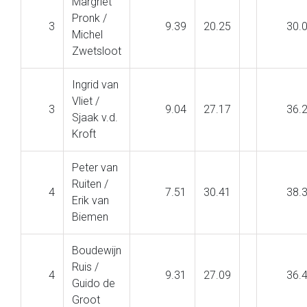
Margriet
Pronk /
3
9.39
20.25
30.
Michel
Zwetsloot
Ingrid van
Vliet /
3
9.04
27.17
36.
Sjaak v.d.
Kroft
Peter van
Ruiten /
4
7.51
30.41
38.
Erik van
Biemen
Boudewijn
Ruis /
4
9.31
27.09
36.
Guido de
Groot