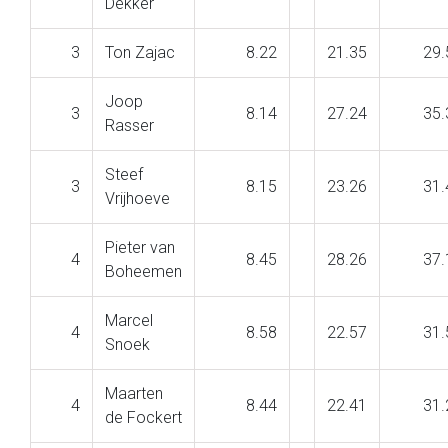
Dekker
3
Ton Zajac
8.22
21.35
29.
Joop
3
8.14
27.24
35.
Rasser
Steef
3
8.15
23.26
31.
Vrijhoeve
Pieter van
4
8.45
28.26
37.
Boheemen
Marcel
4
8.58
22.57
31.
Snoek
Maarten
4
8.44
22.41
31.
de Fockert