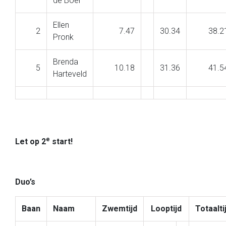
de Boer
Ellen
2
7.47
30.34
38.2
Pronk
Brenda
5
10.18
31.36
41.5
Harteveld
e
Let op 2
start!
Duo’s
Baan
Naam
Zwemtijd
Looptijd
Totaalti