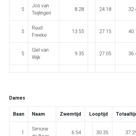
Jos van
5
8.28
24.18
32.
Teijlingen
Ruud
5
13.55
27.15
40.
Freeke
Giel van
5
9.35
27.05
36.
Wijk
Dames
Baan
Naam
Zwemtijd
Looptijd
Totaaltij
Simone
1
6.54
30.35
37.2