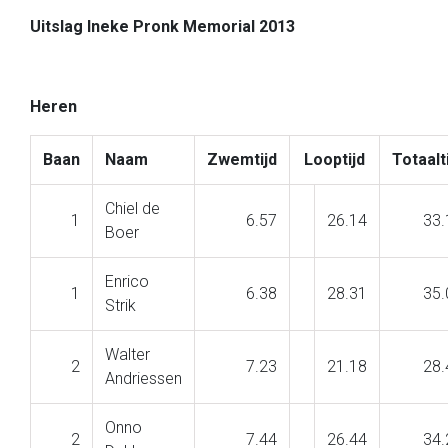
Uitslag Ineke Pronk Memorial 2013
Heren
Baan
Naam
Zwemtijd
Looptijd
Totaalt
Chiel de
1
6.57
26.14
33.
Boer
Enrico
1
6.38
28.31
35.
Strik
Walter
2
7.23
21.18
28.
Andriessen
Onno
2
7.44
26.44
34.