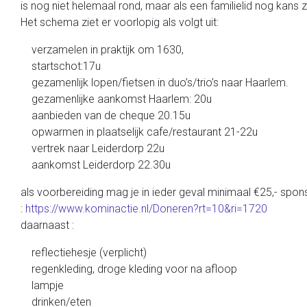
is nog niet helemaal rond, maar als een familielid nog kans 
Het schema ziet er voorlopig als volgt uit:
verzamelen in praktijk om 1630,
startschot:17u
gezamenlijk lopen/fietsen in duo’s/trio’s naar Haarlem.
gezamenlijke aankomst Haarlem: 20u
aanbieden van de cheque 20.15u
opwarmen in plaatselijk cafe/restaurant 21-22u
vertrek naar Leiderdorp 22u
aankomst Leiderdorp 22.30u
als voorbereiding mag je in ieder geval minimaal €25,- sp
:
https://www.kominactie.nl/Doneren?rt=10&ri=1720
daarnaast :
reflectiehesje (verplicht)
regenkleding, droge kleding voor na afloop
lampje
drinken/eten