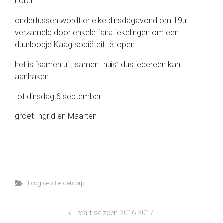
horen.
ondertussen wordt er elke dinsdagavond om 19u
verzameld door enkele fanatiekelingen om een
duurloopje Kaag sociëteit te lopen.
het is “samen uit, samen thuis” dus iedereen kan
aanhaken.
tot dinsdag 6 september
groet Ingrid en Maarten
Loogroep Leiderdorp
start seizoen 2016-2017