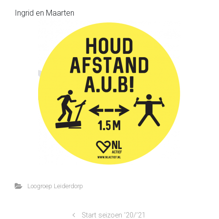
Ingrid en Maarten
Loogroep Leiderdorp
Start seizoen ’20/’21